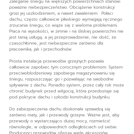
Zaleganie śniegu na większych powierzchniach stanowi
poważne niebezpieczeństwo. Obciążenie konstrukcji
grozi jej uszkodzeniem, a nawet zawaleniem. Połaci
dachu, często całkowicie płaskiego wymagają ręcznego
zrzucania śniegu, co wiąże się z wieloma problemami.
Praca na wysokości, w zimnie i na śliskiej powierzchni nie
jest tanią usługą, a jej przeprowadzenie, nie dość, że
czasochłonne, jest niebezpieczne zarówno dla
pracownika, jak i przechodniów.
Prosta instalacja przewodów grzejnych pozwala
całkowicie zapobiec tym corocznym problemom. System
przeciwoblodzeniowy zapobiega magazynowaniu się
śniegu, rozpuszczając go i pozwalając na swobodne
spływanie z dachu. Ponadto system, przez cały rok może
chronić budynek przed wilgocią, która przedostaje się
pod pokrycie dachu i szkodzi konstrukcji budynku.
Do zabezpieczenia dachu doskonale sprawdzą się
zarówno maty, jak i przewody grzejne. Ważne jest, aby
przewody o wystarczająco dużej mocy, rozmieścić
równolegle, w odpowiednich odległościach od siebie.
Producenci przewodów oferują wiele akcesoriów