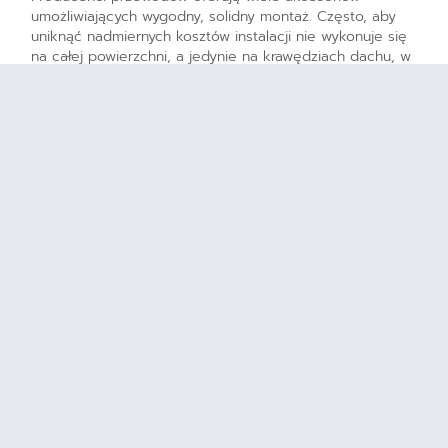
umożliwiających wygodny, solidny montaż. Często, aby
uniknąć nadmiernych kosztów instalacji nie wykonuje się
na całej powierzchni, a jedynie na krawędziach dachu, w
załamaniach i przy odpływach. W ten sposób zapobiega
się zatkaniu odpływów oraz akumulowaniu się zbyt dużej
ilości śniegu. Zaleca się także umieszczenie przewodów
w rynnach i rurach spustowych. Zabezpieczenie krawędzi
dachu w ten sposób nie tylko pozwala na swobodne
spływanie wody z dachu, zapobiega też powstawaniu
niebezpiecznych sopli i czap śnieżnych.
Zapewnienie maksymalnej wydajności
systemów przeciwoblodzeniowych
Systemy przeciwoblodzeniowe chowają się przed ludzkim
wzrokiem także pod pokryciami powierzchni. Instalacje w
podjazdach, zjazdach do garaży podziemnych, w
schodach i pod chodnikami, to w dużym uproszczeniu
ogrzewanie podłogowe na zewnątrz.
Oczywistą różnicą są wykorzystywane przewody, których
budowa i moc wystawiane są na trudniejszą próbę niż te